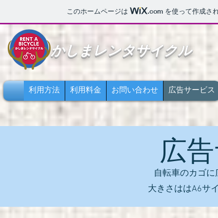
このホームページは
.com
を使って作成され
かしまレンタサイクル
利用方法
利用料金
お問い合わせ
広告サービス
広告
自転車のカゴに
大きさははA​6