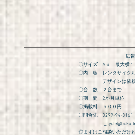
広
〇サイズ：A６ 最大横１
〇内 容：レンタサイク
デザインは依頼者様
〇台 数：２台まで
〇期 間：2か月単位
〇掲載料：５００円
〇問合先：0299-94-8161
​
r_cycle@bokud
​◎まずはご相談いただけ